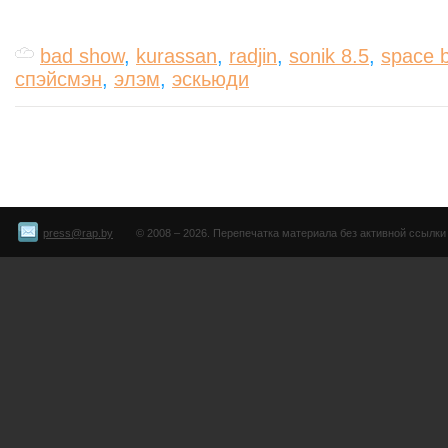
bad show
,
kurassan
,
radjin
,
sonik 8.5
,
space 
спэйсмэн
,
элэм
,
эскьюди
press@rap.by
© 2008 – 2026. Перепечатка материала без активной ссылки