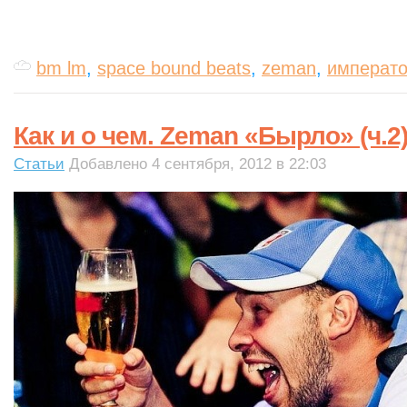
bm lm
,
space bound beats
,
zeman
,
императ
Как и о чем. Zeman «Бырло» (ч.2
Статьи
Добавлено 4 сентября, 2012 в 22:03