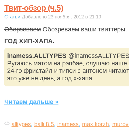
Твит-обзор (ч.5)
Статьи
Добавлено 23 ноября, 2012 в 21:19
Оборзеваем
Обозреваем ваши твиттеры.
ГОД ХИП-ХАПА.
inamess.ALLTYPES
‏@inamessALLTYPE
Ругаюсь матом на рэпбае, слушаю наше 
24-го фристайл и типси с антоном читают
это уже не день, а год х-хапа
Читаем дальше »
alltypes
,
balli 8.5
,
inamess
,
max korzh
,
murov