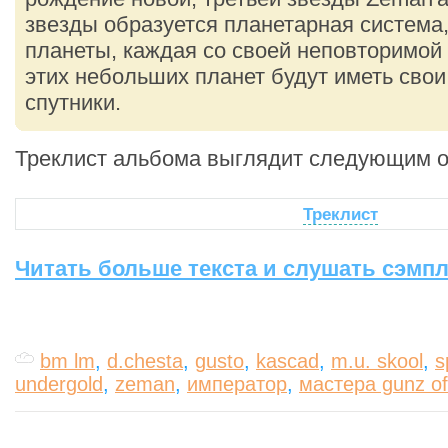
звезды образуется планетарная система,
планеты, каждая со своей неповторимой
этих небольших планет будут иметь сво
спутники.
Треклист альбома выглядит следующим о
Треклист
Читать больше текста и слушать сэмпл
bm lm
,
d.chesta
,
gusto
,
kascad
,
m.u. skool
,
s
undergold
,
zeman
,
император
,
мастера gunz of