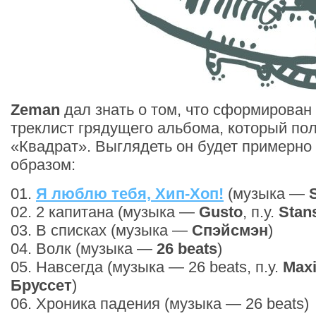
Zeman
дал знать о том, что сформирован
треклист грядущего альбома, который по
«Квадрат». Выглядеть он будет примерн
образом:
01.
Я люблю тебя, Хип-Хоп!
(музыка —
02. 2 капитана (музыка —
Gusto
, п.у.
Stan
03. В списках (музыка —
Спэйсмэн
)
04. Волк (музыка —
26 beats
)
05. Навсегда (музыка — 26 beats, п.у.
Maxi
Бруссет
)
06. Хроника падения (музыка — 26 beats)