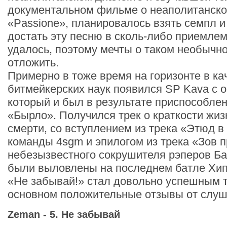
документальном фильме о неаполитанско
«Passione», планировалось взять семпл и
достать эту песню в сколь-либо приемлем
удалось, поэтому мечты о таком необычн
отложить.
Примерно в тоже время на горизонте в ка
битмейкерских наук появился SP Kava с 
который и был в результате приспособле
«Бырло». Получился трек о краткости жиз
смерти, со вступлением из трека «Этюд в
команды 4sgm и эпилогом из трека «Зов 
небезызвестного сокрушителя рэперов Ба
были выловлены на последнем батле Хип
«Не забывай!» стал довольно успешным т
основном положительные отзывы от слуш
Zeman - 5. Не забывай