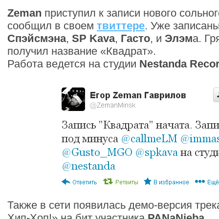
Zeman
приступил к записи нового сольног
сообщил в своем
твиттере
. Уже записаны
Спэйсмэна
,
SP Kavа
,
Гасто
, и
Элэм
а. Г
получил название «Квадрат».
Работа ведется на студии
Nestanda Reco
Также в сети появилась демо-версия тре
Хип-Хоп!» на бит участника
PANaNieba
.