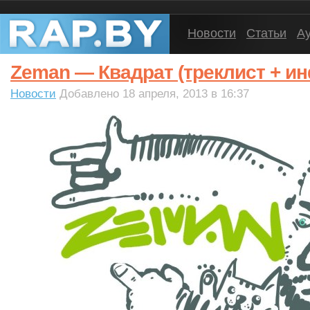
Новости
Статьи
А
Zeman — Квадрат (треклист + и
Новости
Добавлено 18 апреля, 2013 в 16:37