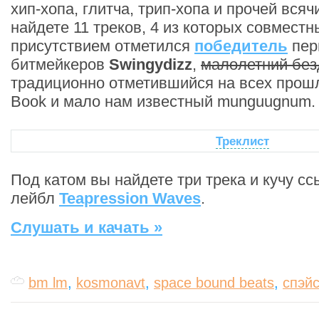
хип-хопа, глитча, трип-хопа и прочей вся
найдете 11 треков, 4 из которых совмест
присутствием отметился
победитель
пер
битмейкеров
Swingydizz
,
малолетний без
традиционно отметившийся на всех прош
Book и мало нам известный munguugnum.
Треклист
Под катом вы найдете три трека и кучу с
лейбл
Teapression Waves
.
Слушать и качать »
bm lm
,
kosmonavt
,
space bound beats
,
спэй