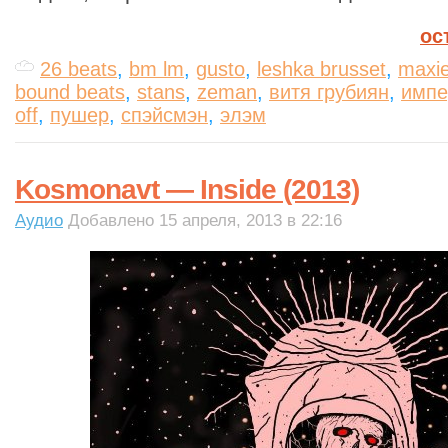
ос
26 beats
,
bm lm
,
gusto
,
leshka brusset
,
maxie
bound beats
,
stans
,
zeman
,
витя грубиян
,
импе
off
,
пушер
,
спэйсмэн
,
элэм
Kosmonavt — Inside (2013)
Аудио
Добавлено 15 апреля, 2013 в 22:16