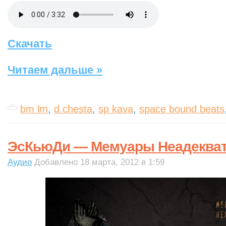
Скачать
Читаем дальше »
bm lm
,
d.chesta
,
sp kava
,
space bound beats
ЭсКьюДи — Мемуары Неадекватн
Аудио
Добавлено 18 марта, 2012 в 1:59