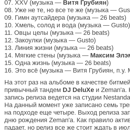
07. XXV (музыка —
Витя Грубиян
)
08. Уже не те, но все те же (музыка — Gus
09. Гимн аутсайдера (музыка — 26 beats)
10. Хмель, солод и вода (музыка — Gusto)
11. Овцы целы (музыка — 26 beats)
12. Закоулки (музыка — Gusto)
13. Линия жизни (музыка — 26 beats)
14. Мягкие стены (музыка —
Максим Элэ
15. Одна жизнь (музыка — 26 beats)
16. Это всё (музыка — Витя Грубиян, п.у. 
На этот раз на альбоме в качестве битме
привычный тандем
DJ DeluXe
и Zeman'a. 
запись релиза ведется на студии Nestanda,
На данный момент уже записано семь тре
на подходе еще четыре. Выход релиза за
дню рождения Zeman'а. Как правило акти
падает, но релиз все же стоит ждать в июл