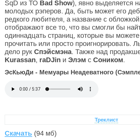
SqD из ТО
Bad Show
), явно выделяется 
молодых рэперов. Да, быть может его де
редкого любителя, а название с обложкой
отображают все то, что вы смогли бы най
одиннадцать страниц, которые вы можете
прочитать или просто проигнорировать. Л
дело рук
Спэйсмэна
. Также над продакш
Kurassan
,
raDJin
и
Элэм
с
Соником
.
ЭсКьюДи - Мемуары Неадеватного (Сэмпл
Треклист
Скачать
(94 мб)