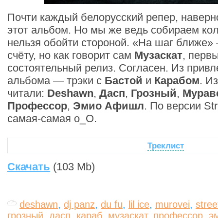
Почти каждый белорусский репер, наверн
этот альбом. Но мы же ведь собираем ко
нельзя обойти стороной. «На шаг ближе» 
счёту, но как говорит сам
Музаскат
, перв
состоятельный релиз. Согласен. Из прив
альбома — трэки с
Бастой
и
Карабом
. И
читали:
Deshawn
,
Дасп
,
Грозный
,
Мурав
Профессор
,
Эмио Афишл
. По версии St
самая-самая о_О.
Треклист
Скачать
(103 Mb)
deshawn
,
dj panz
,
du fu
,
lil ice
,
murovei
,
stre
грозный
,
дасп
,
караб
,
музаскат
,
профессор
,
э