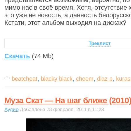
мимо нас в своё время. Хотя, отсутствие 
это уже не новость, а данность белорусско
Кстати, этот альбом выходил на дисках?
Треклист
Скачать
(74 Mb)
beatcheat
,
blacky black
,
cheem
,
diaz p
,
kuras
Муза Скат — На шаг ближе (2010
Аудио
Добавлено 23 февраля, 2011 в 11:23