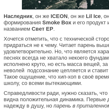
Наследник
, он же
ICEON
, он же
Lil Ice
, о
формирования
Smoke Box
и его продукт 
названием
Свет EP
.
Хочется отметить, что с технической стор
придраться не к чему. Читает парень выш
удовлетворительно. Но, что является хара
песнях всегда не хватало некоего фундам
исполнено круто, но есть масса вещей, за
неволей подсознание цепляется и ставит
Такое ощущение, что хип-хоп в своё врем
школу, со всеми вытекающими.
Справедливости ради, нужно сказать, что
видна положительная динамика. Первые 
надежду в душу, но
парень в приталенно