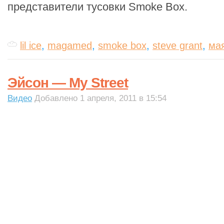
представители тусовки Smoke Box.
lil ice
,
magamed
,
smoke box
,
steve grant
,
ма
Эйсон — My Street
Видео
Добавлено 1 апреля, 2011 в 15:54