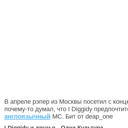
В апреле рэпер из Москвы посетил с конц
почему-то думал, что I Diggidy предпочти
англоязычный
МС. Бит от deap_one
I Diggidy и друзья - Одна Культура