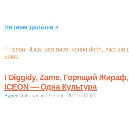
Читаем дальше »
iceon
,
lil ice
,
tom nave
,
young dogg
,
джонни г
яшар
I Diggidy, Zame, Горящий Жираф,
ICEON — Одна Культура
Видео
Добавлено 28 июня, 2012 в 12:40