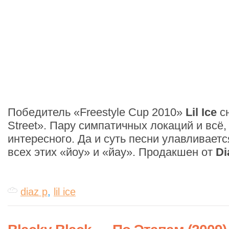
Победитель «Freestyle Cup 2010»
Lil Ice
сн
Street». Пару симпатичных локаций и всё
интересного. Да и суть песни улавливаетс
всех этих «йоу» и «йау». Продакшен от
Di
diaz p
,
lil ice