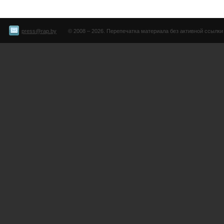
press@rap.by
© 2008 – 2026. Перепечатка материала без активной ссылки