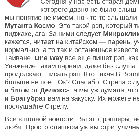
Сегодня у нас есть старая де
которого давно не было слышн
мы понятие не имеем, но что-то слышали
Мутант
а
Космо
. Это такой рэп, который 
пиджаке, ага. За ними следует
Микрокли
кажется, читает на китайском — парень, у
нормально, а то так и останешься извест
Тайване.
One Way
всё еще пишет рэп, как
Уважение таким парням, даже без слушат
продолжают писать рэп. Кто такая B.Bount
больше не поёт. Ок? Спасибо. Стрела с 
и битом от
Делюкс
а, а мы уж думали, что
и
Братубрат
вам на закуску. Их можете н
послушайте Стрелу.
Всё в полной новости. Вы это, рэпперы, 
любя. Просто слишком уж вы стритуличн