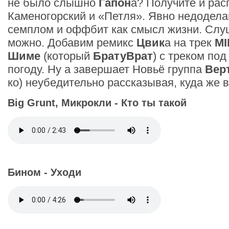
не было слышно
Гапон
а? Получите и ра
Каменогорский и «Петля». Явно недодела
семплом и оффбит как смысл жизни. Слу
можно. Добавим ремикс
Цвик
а на трек
M
Шиме
(который
БратуВрат
) с треком п
погоду. Ну а завершает Новьё группа
Вер
ко) неубедительно рассказывая, куда же в
Big Grunt, Микрокли - Кто ты такой
Бином - Уходи