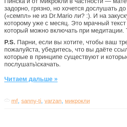
Пинска и от Микрокли в частности — мате
задорно, грязно, но хочется дослушать до
(«семпл» не из Dr.Mario ли? :). И на закус
которому уже с месяц. Это мрачный текст 
который можно включать при медитации. 
P.S.
Парни, если вы хотите, чтобы ваш тре
пожалуйста, убедитесь, что вы даёте ссы
которые в принципе существуют и котор
послушать\скачать.
Читаем дальше »
mf
,
sanny-ti
,
varzan
,
микрокли