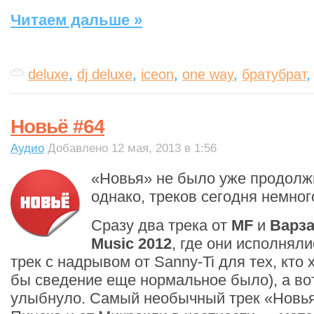
Читаем дальше »
deluxe
,
dj deluxe
,
iceon
,
one way
,
братубрат
Новьё #64
Аудио
Добавлено 12 мая, 2013 в 1:56
«Новья» не было уже продолж
однако, треков сегодня немног
Сразу два трека от
MF
и
Варз
Music 2012
, где они исполнял
трек с надрывом от Sanny-Ti для тех, кто 
бы сведение еще нормальное было), а во
улыбнуло. Самый необычный трек «Новья»