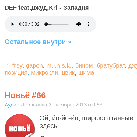
DEF feat.Джуд,Kri - Западня
Остальное внутри »
frey
,
gapon
,
m.i.n.s.k.
,
бином
,
братубрат
,
дж
позиция
,
микрокли
,
цвик
,
шима
Новьё #66
Аудио
Добавлено 21 ноября, 2013 в 0:53
Эй, йо-йо-йо, широкоштанные.
здесь.