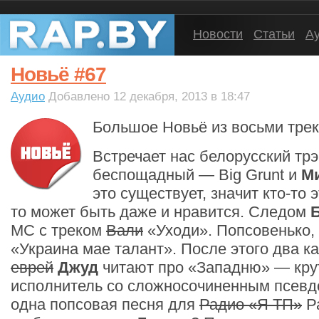
Новости
Статьи
А
Новьё #67
Аудио
Добавлено 12 декабря, 2013 в 18:47
Большое Новьё из восьми трек
Встречает нас белорусский тр
беспощадный — Big Grunt и
М
это существует, значит кто-то 
то может быть даже и нравится. Следом
МС с треком
Вали
«Уходи». Попсовенько, 
«Украина мае талант». После этого два ка
еврей
Джуд
читают про «Западню» — крут
исполнитель со сложносочиненным псев
одна попсовая песня для
Радио «Я ТП»
Р