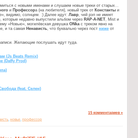
миться с новыми именами и слушаем новые треки от старых...
ного
и
Профессор
а (на любителя), новый трек от
Константы
и
, видимо, солнцем. :) Далее идут:
Лавр
, чей рэп не имеет
e
, которые недавно выпустили альбом через
RAP-A-NET
, Mist и
щему «Новью», могилёвская девушка
ONka
с треком явно на
не, и та самая
Ненависть
, что буквально через пост
ниже
от
й записи. Желающие послушать идут туда.
м (Js Beats Remix)
 (Daffy Prod)
ипа)
обода (feat. Селен)
15 комментариев »
висть
,
новье
,
профессор