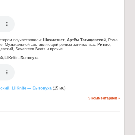
котором поучаствовали:
Шахматист
,
Артём Татищевский
, Рома
гие. Музыкальной составляющей релиза занимались:
Ритмо
,
евский, Seventeen Beats и прочие.
, LilKnife - Бытовуха
ский, LilKnife — Бытовуха
(15 мб)
5 комментариев »