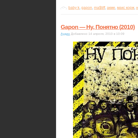
baby k
,
gapon
,
ma$tiff
,
акме
,
макс корж
,
Gapon — Ну, Понятно (2010)
Аудио
Добавлено 14 апреля, 2010 в 10:09