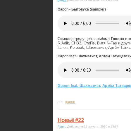
Gapon - Бытовуха (sampler)
Сэмплер грядущего альбома
Гапон
а в 
R.Adik, СНЗЗ, СтоПэ, Витя N-Fas и дру
Гапон, Korobok, Шахматист, Артём Татищ
Gapon feat. Шахматист, Артём Татищевский
Gapon feat. Шахматист, Артём Татищев
gapon
Новьё #22
Аудио
Добавлено 11 августа, 2010 в 13:04