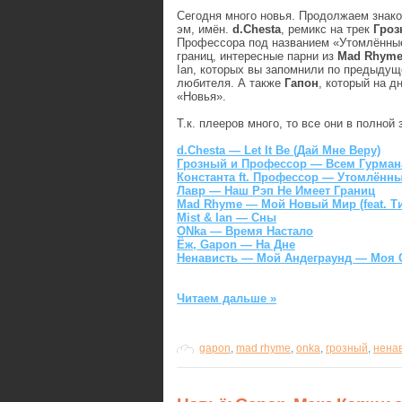
Сегодня много новья. Продолжаем знако
эм, имён.
d.Chesta
, ремикс на трек
Гроз
Профессора под названием «Утомлённые»
границ, интересные парни из
Mad Rhym
Ian, которых вы запомнили по предыду
любителя. А также
Гапон
, который на д
«Новья».
Т.к. плееров много, то все они в полно
d.Chesta — Let It Be (Дай Мне Веру)
Грозный и Профессор — Всем Гурмана
Константа ft. Профессор — Утомлённые
Лавр — Наш Рэп Не Имеет Границ
Mad Rhyme — Мой Новый Мир (feat. Т
Mist & Ian — Сны
ONka — Время Настало
Ёж, Gapon — На Дне
Ненависть — Мой Андеграунд — Моя Св
Читаем дальше »
gapon
,
mad rhyme
,
onka
,
грозный
,
нена