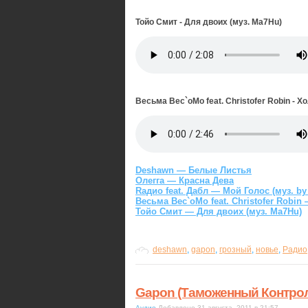
Тойо Смит - Для двоих (муз. Ма7Hu)
Весьма Вес`оМо feat. Christofer Robin - Х
Deshawn — Белые Листья
Олегга — Красна Дева
Rадио feat. Дабл — Мой Голос (муз. by
Весьма Вес`оМо feat. Christofer Robin
Тойо Смит — Для двоих (муз. Ма7Hu)
deshawn
,
gapon
,
грозный
,
новье
,
Радио
Gapon (Таможенный Контрол
Аудио
Добавлено 31 августа, 2011 в 21:57