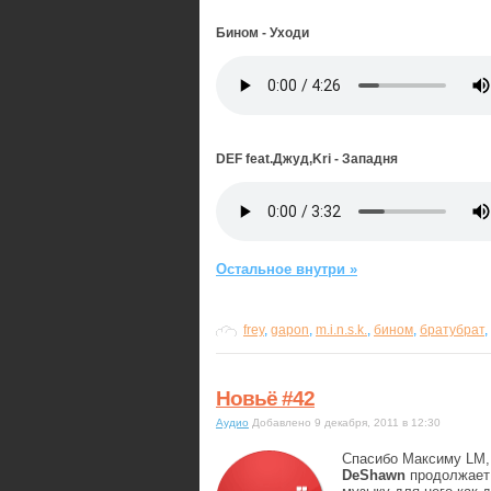
Бином - Уходи
DEF feat.Джуд,Kri - Западня
Остальное внутри »
frey
,
gapon
,
m.i.n.s.k.
,
бином
,
братубрат
,
Новьё #42
Аудио
Добавлено 9 декабря, 2011 в 12:30
Спасибо Максиму LM, 
DeShawn
продолжает 