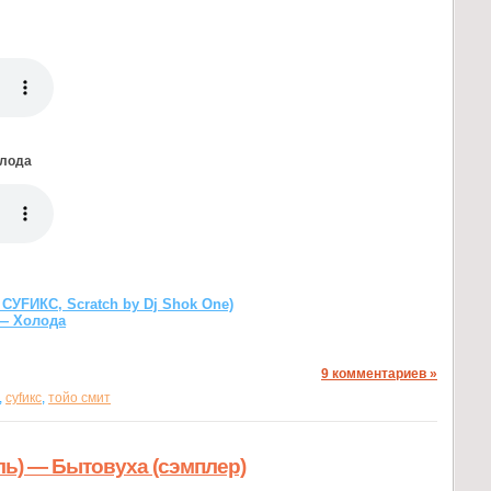
олода
 СУFИКС, Scratch by Dj Shok One)
 — Холода
9 комментариев »
,
суfикс
,
тойо смит
ь) — Бытовуха (cэмплер)