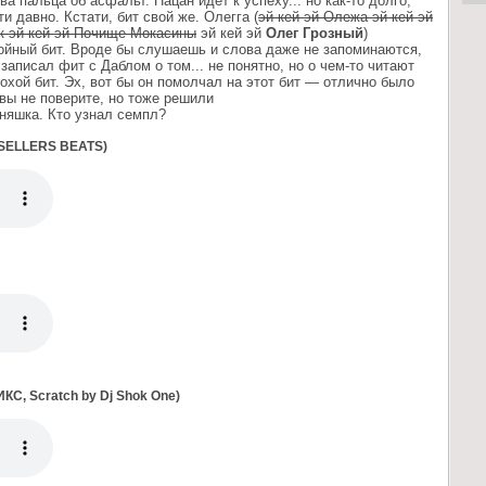
ва пальца об асфальт. Пацан идет к успеху... но как-то долго,
 давно. Кстати, бит свой же. Олегга (
эй кей эй Олежа эй кей эй
к эй кей эй Почище Мокасины
эй кей эй
Олег Грозный
)
ойный бит. Вроде бы слушаешь и слова даже не запоминаются,
записал фит с Даблом о том... не понятно, но о чем-то читают
охой бит. Эх, вот бы он помолчал на этот бит — отлично было
вы не поверите, но тоже решили
няшка. Кто узнал семпл?
 SELLERS BEATS)
ИКС, Scratch by Dj Shok One)