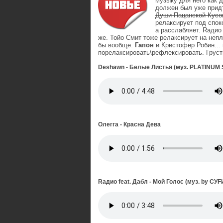
музыку для него как д
должен был уже придти
Души Пацанской Кусо
релаксирует под спок
а расслабляет. Rадио 
же. Тойо Смит тоже релаксирует на непл
бы вообще.
Гапон
и Кристофер Робин... 
порелаксировать\рефлексировать. Груст
Deshawn - Белые Листья (муз. PLATINUM
Олегга - Красна Дева
Rадио feat. Дабл - Мой Голос (муз. by СУF