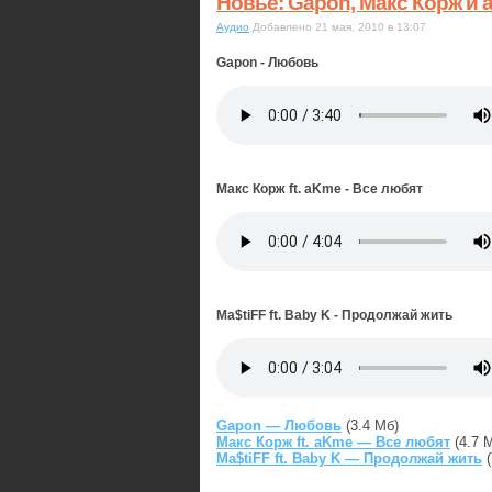
Новьё: Gapon, Макс Корж и a
Аудио
Добавлено 21 мая, 2010 в 13:07
Gapon - Любовь
Макс Корж ft. aKme - Все любят
Ma$tiFF ft. Baby K - Продолжай жить
Gapon — Любовь
(3.4 Мб)
Макс Корж ft. aKme — Все любят
(4.7 
Ma$tiFF ft. Baby K — Продолжай жить
(