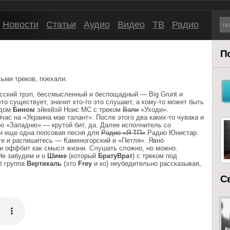
Новости
Статьи
Аудио
Видео
ТВ
Радио
П
ьми треков, поехали.
сский трэп, бессмысленный и беспощадный — Big Grunt и
это существует, значит кто-то это слушает, а кому-то может быть
едом
Бином
эйкейэй Ноис МС с треком
Вали
«Уходи».
час на «Украина мае талант». После этого два каких-то чувака и
о «Западню» — крутой бит, да. Далее исполнитель со
 еще одна попсовая песня для
Радио «Я ТП»
Радио Юнистар.
те и распишитесь — Каменогорский и «Петля». Явно
и оффбит как смысл жизни. Слушать сложно, но можно.
 Не забудем и о
Шиме
(который
БратуВрат
) с треком под
ё группа
Вертикаль
(это
Frey
и ко) неубедительно рассказывая,
С