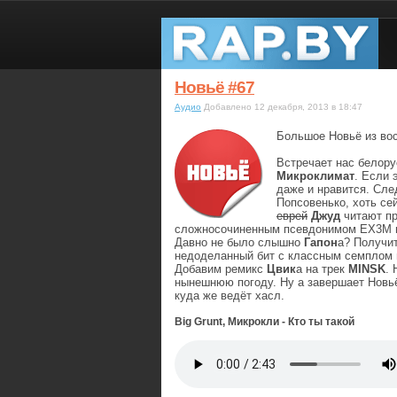
Новьё #67
Аудио
Добавлено 12 декабря, 2013 в 18:47
Большое Новьё из вос
Встречает нас белору
Микроклимат
. Если 
даже и нравится. Сл
Попсовенько, хоть сей
еврей
Джуд
читают пр
сложносочиненным псевдонимом EX3M и
Давно не было слышно
Гапон
а? Получи
недоделанный бит с классным семплом 
Добавим ремикс
Цвик
а на трек
MINSK
.
нынешнюю погоду. Ну а завершает Новь
куда же ведёт хасл.
Big Grunt, Микрокли - Кто ты такой