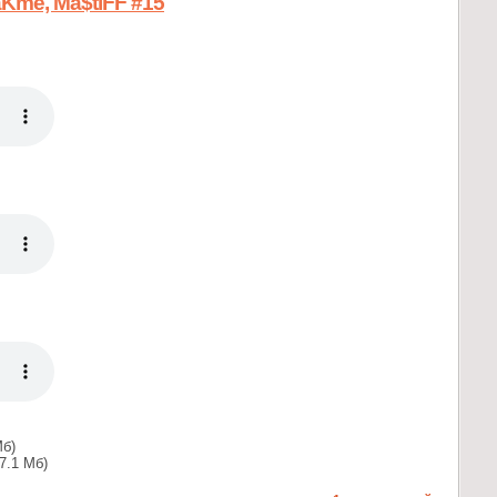
Kme, Ma$tiFF #15
Мб)
7.1 Мб)