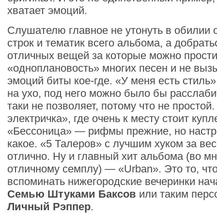
хватает эмоций.
Слушателю главное не утонуть в обилии 
строк и тематик всего альбома, а добрат
отличных вещей за которые можно прости
«одноплановость» многих песен и не вы
эмоций биты кое-где. «У меня есть стиль
на ухо, под него можно было бы расслабит
таки не позволяет, потому что не простой
электричка», где очень к месту стоит купл
«Бессоница» — рифмы прежние, но настр
какое. «5 Талеров» с лучшим хуком за ве
отлично. Ну и главный хит альбома (во м
отличному семплу) — «Urban». Это то, чт
вспоминать нижегородские вечеринки нач
Семью Штуками Баксов
или таким перс
Личный Рэппер
.