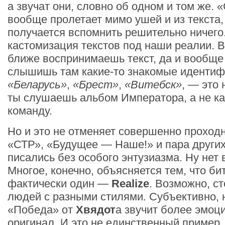
а звучат они, словно об одном и том же. «
вообще пролетает мимо ушей и из текста,
получается вспомнить решительно ничего
кастомизация текстов под наши реалии. В
ближе воспринимаешь текст, да и вообще 
слышишь там какие-то знакомые идентиф
«Беларусь»
,
«Брест»
,
«Витебск»
, — это 
ты слушаешь альбом Императора, а не ка
команду.
Но и это не отменяет совершенно проход
«СТР», «Будущее — Наше!» и пара других
писались без особого энтузиазма. Ну нет 
Многое, конечно, объясняется тем, что би
фактически один —
Realize
. Возможно, с
людей с разными стилями. Субъективно, н
«Победа» от
Хвядот
а звучит более эмоц
оригинал. И это не единственный пример,