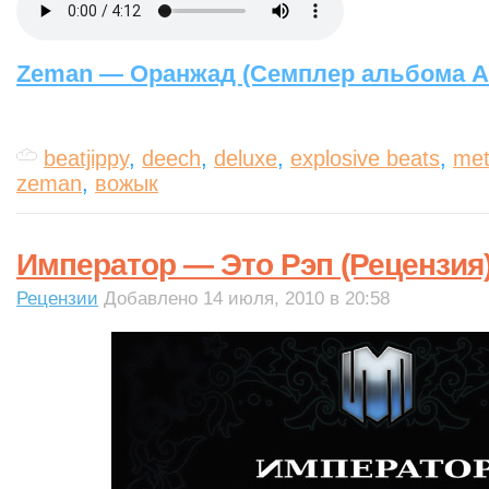
Zeman — Оранжад (Семплер альбома А
beatjippy
,
deech
,
deluxe
,
explosive beats
,
met
zeman
,
вожык
Император — Это Рэп (Рецензия
Рецензии
Добавлено 14 июля, 2010 в 20:58