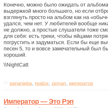
Конечно, можно было ожидать от альбома
выдержкой много большего, но если отбро
взглянуть просто на альбом как на «обычн
удался, чем нет. У любителей вообще ник
не должно, а простые слушатели тоже смо
для себя: есть треки, чтобы яйцами потряс
погрустить и задуматься. Если бы еще вы
песен 5, то и вовсе замечательный был бы
хороший.
\\NightCatt
pananieba
,
realize
,
zeman
,
император
Император — Это Рэп