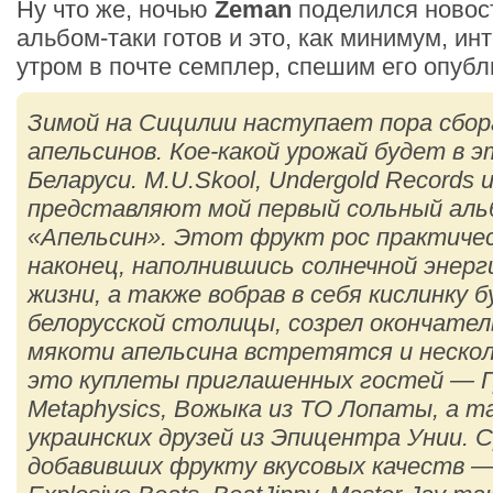
Ну что же, ночью
Zeman
поделился новост
альбом-таки готов и это, как минимум, инт
утром в почте семплер, спешим его опубл
Зимой на Сицилии наступает пора сбор
апельсинов. Кое-какой урожай будет в э
Беларуси. M.U.Skool, Undergold Records 
представляют мой первый сольный аль
«Апельсин». Этот фрукт рос практичес
наконец, наполнившись солнечной энерг
жизни, а также вобрав в себя кислинку 
белорусской столицы, созрел окончател
мякоти апельсина встретятся и неско
это куплеты приглашенных гостей — Г
Metaphysics, Вожыка из ТО Лопаты, а т
украинских друзей из Эпицентра Унии. 
добавивших фрукту вкусовых качеств — 