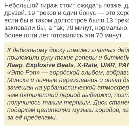
Небольшой тираж стоит ожидать позже, д
друзей. 19 треков и один бонус — это хор
если бы в таком долгострое было 13 треко
заклевали бы, а так, 70 минут, нормально
более пяти лет готовились эти 70 минут.
К дебютному диску помимо главных де
приложили руку такие рэперы и битмей
Лавр
,
Explosive Beats
,
X-Rate
,
UMR
,
PA
«Это Рэп» — городской альбом, вобравш
Минска и личные переживания и опыт д
замешан на урбанистической атмосфере
чем пятилетний период выдержки, поэт
получилось таким терпким. Диск стан
подаркам ценителям музыки городов, как
за её пределами.