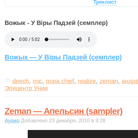
Треклист
Вожык - У Вiры Падзей (семплер)
Вожык — У Вiры Падзей (семплер)
deech
,
mic
,
popa chief
,
realize
,
zeman
,
андр
Эпицентр Унии
Zeman — Апельсин (sampler)
Аудио
Добавлено 23 декабря, 2010 в 9:28