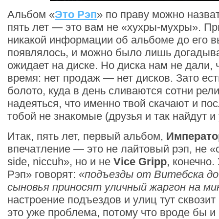
Альбом «
Это Рэп
» по праву можно назва
пять лет — это вам не «хухры-мухры». Пр
никакой информации об альбоме до его в
появлялось, и можно было лишь догадыва
ожидает на диске. Но диска нам не дали, 
время: нет продаж — нет дисков. Зато ес
болото, куда в день сливаются сотни рели
надеяться, что именно твой скачают и п
тобой не знакомые (друзья и так найдут и
Итак, пять лет, первый альбом,
Императо
впечатление — это не лайтовый рэп, не «chi
side, niccuh», но и не
Vice Gripp
, конечно.
Рэп» говорят:
«подъезды от Витебска до 
сыновья приносят уличный жаргон на м
настроение подъездов и улиц тут сквозит 
это уже проблема, потому что вроде бы и