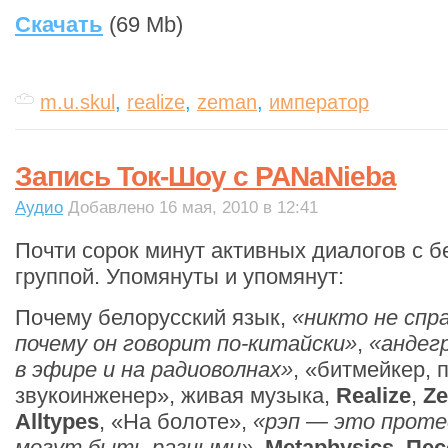
Скачать
(69 Mb)
m.u.skul
,
realize
,
zeman
,
император
Запись Ток-Шоу с PANaNieba
Аудио
Добавлено 16 мая, 2010 в 12:41
Почти сорок минут активных диалогов с 
группой. Упомянуты и упомянут:
Почему белорусский язык,
«никто не спр
почему он говорит по-китайски»
,
«андег
в эфире и на радиоволнах»
, «битмейкер,
звукоинженер», живая музыка,
Realize
,
Z
Alltypes
, «На болоте»,
«рэп — это проте
могут быть разными»
,
Metaphysics
,
Пес