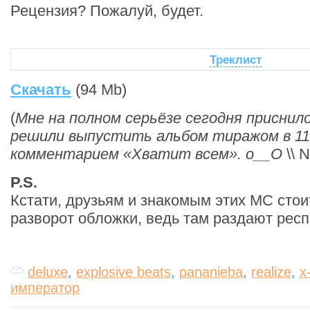
Рецензия? Пожалуй, будет.
Треклист
Скачать
(94 Mb)
(
Мне на полном серьёзе сегодня приснило
решили выпустить альбом тиражом в 11
комментарием «Хватит всем». о__О
\\ 
P.S.
Кстати, друзьям и знакомым этих МС стои
разворот обложки, ведь там раздают респ
deluxe
,
explosive beats
,
pananieba
,
realize
,
x
император