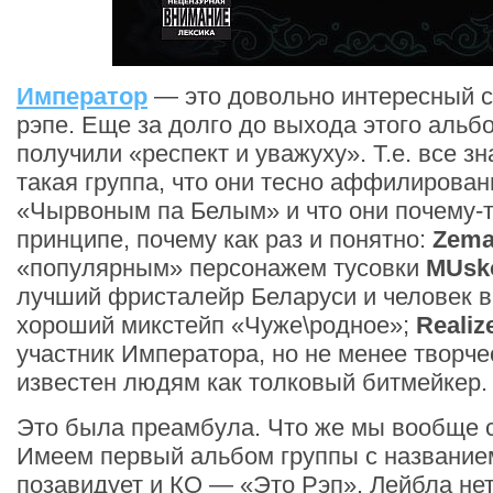
Император
— это довольно интересный с
рэпе. Еще за долго до выхода этого альбо
получили «респект и уважуху». Т.е. все зн
такая группа, что они тесно аффилирова
«Чырвоным па Белым» и что они почему-
принципе, почему как раз и понятно:
Zem
«популярным» персонажем тусовки
MUsk
лучший фристалейр Беларуси и человек в
хороший микстейп «Чуже\родное»;
Realiz
участник Императора, но не менее творче
известен людям как толковый битмейкер.
Это была преамбула. Что же мы вообще 
Имеем первый альбом группы с название
позавидует и КО — «Это Рэп». Лейбла нет,