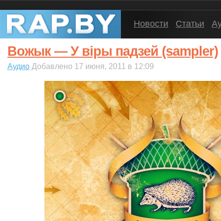
Новости
Статьи
А
Вожык — У вiры падзей (sampler)
Аудио
Добавлено 17 июня, 2011 в 12:09