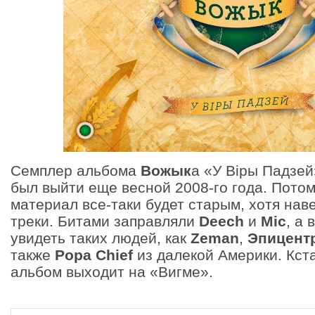
Семплер альбома
Вожык
а «У Вiры Падзей
был выйти еще весной 2008-го года. Потом
материал все-таки будет старым, хотя нав
треки. Битами заправляли
Deech
и
Mic
, а
увидеть таких людей, как
Zeman
,
Эпицент
также
Popa Chief
из далекой Америки. Кста
альбом выходит на «Вигме».