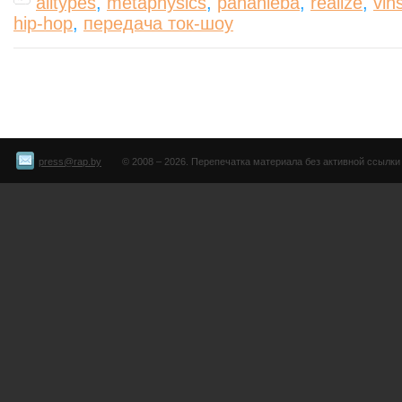
alltypes
,
metaphysics
,
pananieba
,
realize
,
vin
hip-hop
,
передача ток-шоу
press@rap.by
© 2008 – 2026. Перепечатка материала без активной ссылки