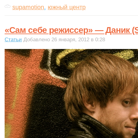
supamotion
,
южный центр
«Сам себе режиссер» — Даник (
Статьи
Добавлено 26 января, 2012 в 0:28