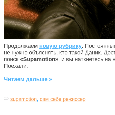
Продолжаем
новую рубрику
. Постоянны
не нужно объяснять, кто такой Даник. Дос
поиск
«Supamotion»
, и вы наткнетесь на 
Поехали.
Читаем дальше »
supamotion
,
сам себе режиссер