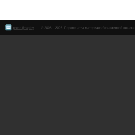
press@rap.by
© 2008 – 2026. Перепечатка материала без активной ссылки