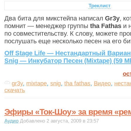
Треклист
Два бита для микстейпа написал
Gr3y
, к
помнит — менеджер группы
tha Fathas
и 
по совместительству. К слову, можете пр
послушать еще несколько песен на его би
Off Stage Life — Нестандартный Вариант
Snig — Инкубатор Песен (Mixtape) (59 M
ос
gr3y
,
mixtape
,
snig
,
tha fathas
,
Видео
,
неста
скачать
Эфиры «Ток-Шоу» за время «ре
Аудио
Добавлено 2 августа, 2009 в 23:57