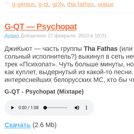
g-genius
,
g-qt
,
gr3y
,
tha fathas
,
новье
G-QT — Psychopat
Аудио
Добавлено 27 февраля, 2010 в 16:01
ДжиКьют — часть группы
Tha Fathas
(или
сольный исполнитель?) выкинул в сеть н
трек «Психопат». Чуть больше минуты, но
как куплет, выдернутый из какой-то песни.
интереснейших белорусских МС, кто бы чт
G-QT - Psychopat (Mixtape)
Скачать
(2.6 Mb)