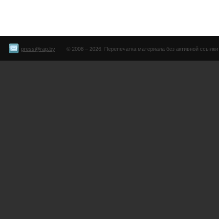
press@rap.by
© 2008 – 2026. Перепечатка материала без активной ссылки