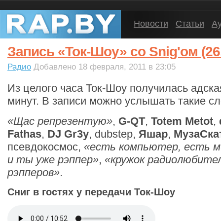
Новости
Статьи
А
Запись «Ток-Шоу» со Snig'ом (26.
Радио
Добавлено 18 февраля, 2011 в 23:05
Из целого часа Ток-Шоу получилась адска
минут. В записи можно услышать такие сл
«Щас репрезентую»
,
G-QT
,
Totem Metot
,
Fathas
,
DJ Gr3y
, dubstep,
Яшар
,
МузаСка
псевдокосмос,
«есть компьютер, есть м
и ты уже рэппер»
,
«кружок радиолюбител
рэпперов»
.
Сниг в гостях у передачи Ток-Шоу