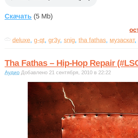
Скачать
(5 Mb)
ос
deluxe
,
g-qt
,
gr3y
,
snig
,
tha fathas
,
музаскат
Tha Fathas – Hip-Hop Repair (#LS
Аудио
Добавлено 21 сентября, 2010 в 22:22