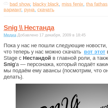
bad show
,
blacky black
,
miss fenix
,
tha fathas
вариант
,
руна
,
скачать
Snig \\ Нестанда
Медиа
Добавлено 17 декабря, 2009 в 18:45
Пока у нас не пошли следующие новости,
что теперь у нас можно скачать
вот этот
Stage c
Нестандой
в главной роли, а так
Snig
'a — персонажа, который подаёт каки
мы подаём ему авансы (посмотрим, что о
делать).