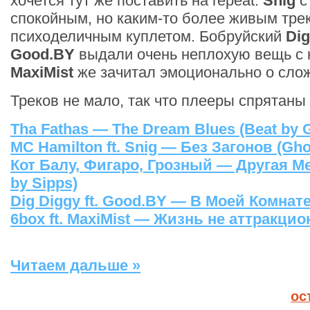
хочется тут же поставить на repeat.
Snig
с
спокойным, но каким-то более живым тре
психоделичным куплетом. Бобруйский
Dig
Good.BY
выдали очень неплохую вещь с 
MaxiMist
же зачитал эмоционально о сло
Треков не мало, так что плееры спрятаны 
Tha Fathas — The Dream Blues (Beat by 
MС Hamilton ft. Snig — Без Загонов (Ghos
Кот Балу, Фигаро, Грозный — Другая М
by Sipps)
Dig Diggy ft. Good.BY — В Моей Комнате.
6box ft. MaxiMist — Жизнь не аттракцион
Читаем дальше »
ос