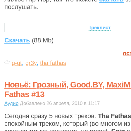
послушать.
Треклист
Скачать
(88 Mb)
ос
g-qt
,
gr3y
,
tha fathas
Новьё: Грозный, Good.BY, MaxiMis
Fathas #13
Аудио
Добавлено 26 апреля, 2010 в 11:17
Сегодня сразу 5 новых треков.
Tha Fathas
спокойным треком, который (во многом из