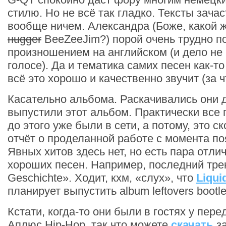
стилю. Но не всё так гладко. Тексты зачас
вообще ничем. Александра (Боже, какой ж
нugger
BeeZeeJim?) порой очень трудно по
произношением на английском (и дело не в
голосе). Да и тематика самих песен как-то
всё это хорошо и качественно звучит (за 
Касательно альбома. Раскачивались они д
выпустили этот альбом. Практически все 
до этого уже были в сети, а потому, это с
отчёт о проделанной работе с момента по
Явных хитов здесь нет, но есть пара отли
хороших песен. Например, последний тр
Geschichte». Ходит, кхм, «слух», что
Liqui
планирует выпустить album leftovers bootle
Кстати, когда-то они были в гостях у пере
Аплюс Hip-Hop, так что можете
скачать
за