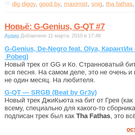
dig diggy
,
good.by
,
maximist
,
snig
,
tha fathas
Новьё: G-Genius, G-QT #7
Аудио
Добавлено 11 марта, 2010 в 17:48
G-Genius, De-Negro feat. Olya, КарантИн
Pobeg)
Новый трек от GG и Ко. Странноватый бит,
вся песня. На самом деле, это не очень и
не один месяц. На любителя.
G-QT — SRGB (Beat by Gr3y)
Новый трек ДжиКьюта на бит от Грея (как 
всему, специально для какого-то сборника
подписан трек был как
Tha Fathas
, это вс
ос