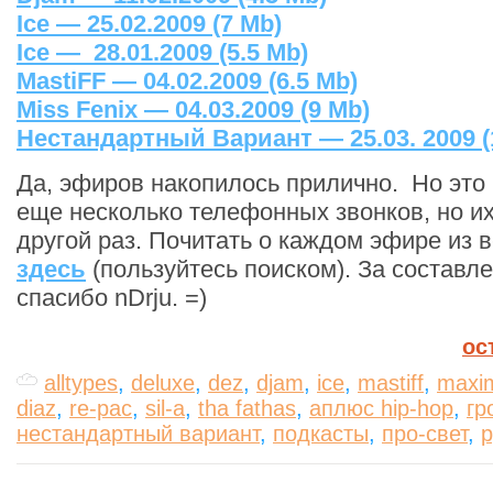
Ice — 25.02.2009 (7 Mb)
Ice — 28.01.2009 (5.5 Mb)
MastiFF — 04.02.2009 (6.5 Mb)
Miss Fenix — 04.03.2009 (9 Mb)
Нестандартный Вариант — 25.03. 2009 (
Да, эфиров накопилось прилично. Но это н
еще несколько телефонных звонков, но и
другой раз. Почитать о каждом эфире из 
здесь
(пользуйтесь поиском). За составл
спасибо nDrju. =)
ос
alltypes
,
deluxe
,
dez
,
djam
,
ice
,
mastiff
,
maxim
diaz
,
re-pac
,
sil-a
,
tha fathas
,
аплюс hip-hop
,
гр
нестандартный вариант
,
подкасты
,
про-свет
,
р