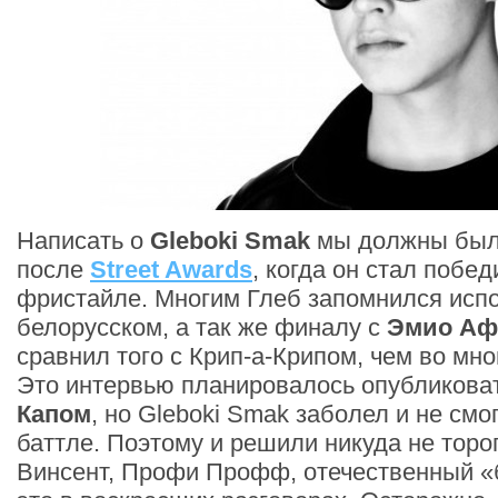
Написать о
Gleboki Smak
мы должны был
после
Street Awards
, когда он стал побе
фристайле. Многим Глеб запомнился исп
белорусском, а так же финалу с
Эмио А
сравнил того с Крип-а-Крипом, чем во мно
Это интервью планировалось опубликова
Капом
, но Gleboki Smak заболел и не смо
баттле. Поэтому и решили никуда не торо
Винсент, Профи Профф, отечественный «