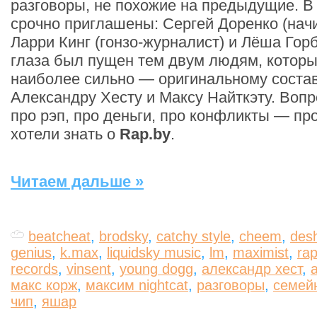
разговоры, не похожие на предыдущие. В
срочно приглашены: Сергей Доренко (нач
Ларри Кинг (гонзо-журналист) и Лёша Горб
глаза был пущен тем двум людям, котор
наиболее сильно — оригинальному соста
Александру Хесту и Максу Найткэту. Воп
про рэп, про деньги, про конфликты — про 
хотели знать о
Rap.by
.
Читаем дальше »
beatcheat
,
brodsky
,
catchy style
,
cheem
,
des
genius
,
k.max
,
liquidsky music
,
lm
,
maximist
,
rap
records
,
vinsent
,
young dogg
,
александр хест
,
макс корж
,
максим nightcat
,
разговоры
,
семей
чип
,
яшар