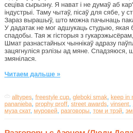
сеціва сырызну. Я нават і не думаў аб кар
індустрыі. Таму чытаў, пісаў для сябе, у с
Зараз вырашыў, што можна пачынаць пак
У дадатак не мог адшукаць студыю, якая 
спадобы. Тая ж гісторыя з гукарэжысёрам, 
Шмат разнастайных чыннікаў адразу паўп
зацягнуліся рэлізы ад мяне. Спадзяюся, 
змянілася.
Читаем дальше »
alltypes
,
freestyle cup
,
gleboki smak
,
keep in
pananieba
,
prophy proff
,
street awards
,
vinsent
,
муза скат
,
муровей
,
разговоры
,
том и трэй
,
эм
Разговоры с Азоном (Люди Дела