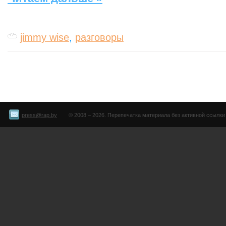
jimmy wise
,
разговоры
press@rap.by
© 2008 – 2026. Перепечатка материала без активной ссылки