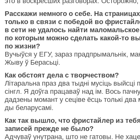
это в воскресших разговорах. Осторожно,
Расскажи немного о себе. На страницах
только в связи с победой во фристайле 
в сети не удалось найти маломальское
по которым можно сделать какой-то вы
по жизни?
Вучыўся у ЕГУ, зараз прадпрымальнік, маю
Жыву ў Берасьці.
Как обстоят дела с творчеством?
Літаральна праз два тыдні мусіць выйсц
сінгл. Я доўга працаваў над ім. Вось пачну
дадзены момант у сеціве ёсць толькі два 
ды беларусамі.
Как так вышло, что фристайлер из тебя
записей прежде не было?
Адчуваў унутрана, што не гатовы. Не хац