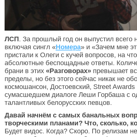
ЛСП
. За прошлый год он выпустил всего 
включая сингл «
Номера
» и «Зачем мне э
пристали к Олеги с кучей вопросов, на чт
абсолютные беспощадные ответы. Количе
брани в этих
«Разговорах»
превышает вс
пределы, но без этого сейчас никак не об
космошансон, Достоевский, Street Awards 
сумасшедшем диалоге Леши Горбаша с о
талантливых белорусских певцов.
Давай начнём с самых банальных вопр
творческими планами? Что, сколько, к
Будет видос. Когда? Скоро. По релизам н