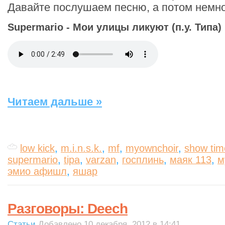
Давайте послушаем песню, а потом немно
Supermario - Мои улицы ликуют (п.у. Типа)
Читаем дальше »
low kick
,
m.i.n.s.k.
,
mf
,
myownchoir
,
show tim
supermario
,
tipa
,
varzan
,
госплинь
,
маяк 113
,
м
эмио афишл
,
яшар
Разговоры: Deech
Статьи
Добавлено 10 декабря, 2012 в 14:41