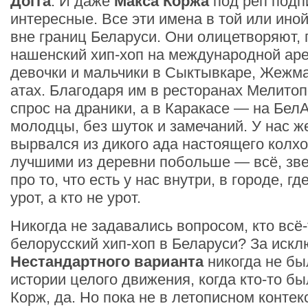
Догга
. И даже
Макса Коржа
под реп подп
интересные. Все эти имена в той или ино
вне границ Беларуси. Они олицетворяют,
нашенский хип-хоп на международной ар
девочки и мальчики в Сыктывкаре, Жежма
атах. Благодаря им в ресторанах Мелито
спрос на драники, а в Каракасе — на Бел
молодцы, без шуток и замечаний. У нас ж
вырвался из дикого ада настоящего колхо
лучшими из деревни побольше — всё, зв
про то, что есть у нас внутри, в городе, гд
урот, а кто не урот.
Никогда не задавались вопросом, кто всё
белорусский хип-хоп в Беларуси? За иск
Нестандартного варианта
никогда не бы
истории целого движения, когда кто-то бы
Корж, да. Но пока не в летописном контек