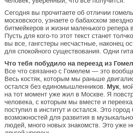
человек, уверенный, что все получится.
Сегодня вы прочитаете об отличии гомель
московского, узнаете о бабахском звездн
битмейкеров и жизни маленького репера 
Пусть для кого-то этот текст станет толчк
вы все, гангстеры несчастные, наконец о
для спокойного существования. Одни гита
Что тебя побудило на переезд из Гоме
Все что связанно с Гомелем — это вообщ
Весь костяк, которым мы раньше двигалис
остался без единомышленников.
Мук
, мо
на тот момент уже жил в Москве. Я повс
человека, с которым мы вместе и перееха
поступил в институт и остался. Это город
возможностей для развития в музыкально
людей, много новых знакомств. Это уже н
другой уровень.