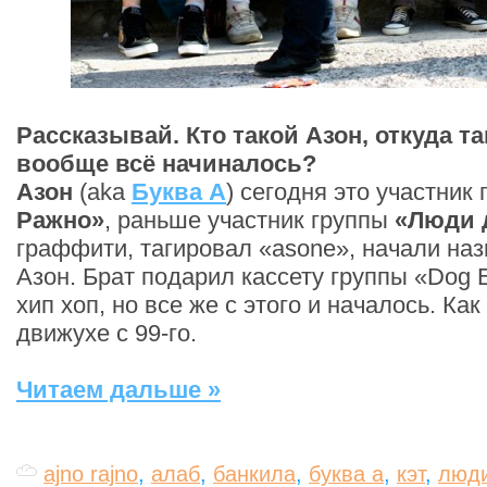
Рассказывай. Кто такой Азон, откуда т
вообще всё начиналось?
Азон
(aka
Буква А
) сегодня это участник
Ражно»
, раньше участник группы
«Люди 
граффити, тагировал «asone», начали наз
Азон. Брат подарил кассету группы «Dog 
хип хоп, но все же с этого и началось. Как
движухе с 99-го.
Читаем дальше »
ajno rajno
,
алаб
,
банкила
,
буква а
,
кэт
,
люди