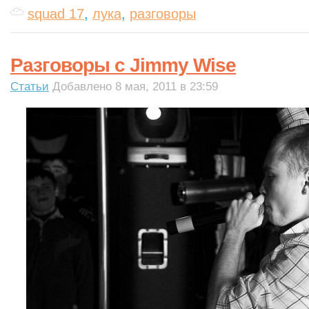
squad 17
,
лука
,
разговоры
Разговоры с Jimmy Wise
Статьи
Добавлено 8 мая, 2011 в 23:59