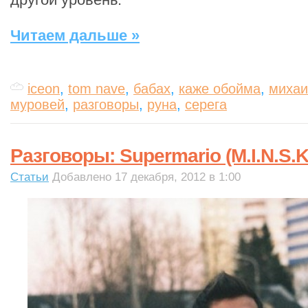
Читаем дальше »
iceon
,
tom nave
,
бабах
,
каже обойма
,
михаи
муровей
,
разговоры
,
руна
,
серега
Разговоры: Supermario (M.I.N.S.K
Статьи
Добавлено 17 декабря, 2012 в 1:00