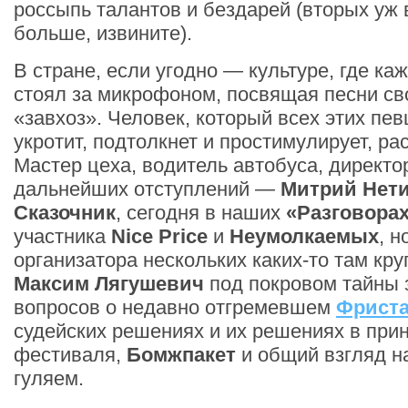
россыпь талантов и бездарей (вторых уж в
больше, извините).
В стране, если угодно — культуре, где ка
стоял за микрофоном, посвящая песни с
«завхоз». Человек, который всех этих пев
укротит, подтолкнет и простимулирует, ра
Мастер цеха, водитель автобуса, директор
дальнейших отступлений —
Митрий Нет
Сказочник
, сегодня в наших
«Разговора
участника
Nice Price
и
Неумолкаемых
, н
организатора нескольких каких-то там кр
Максим Лягушевич
под покровом тайны 
вопросов о недавно отгремевшем
Фриста
судейских решениях и их решениях в при
фестиваля,
Бомжпакет
и общий взгляд н
гуляем.