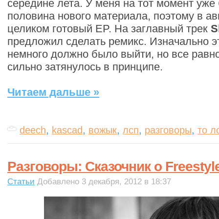
середине лета. У меня на тот момент уже
половина нового материала, поэтому в ав
целиком готовый EP. На заглавный трек
S
предложил сделать ремикс. Изначально э
немного должно было выйти, но все равно
сильно затянулось в принципе.
Читаем дальше »
deech
,
kascad
,
вожык
,
лсп
,
разговоры
,
то л
Разговоры: Сказочник о Freestyl
Статьи
Добавлено 3 декабря, 2012 в 18:37