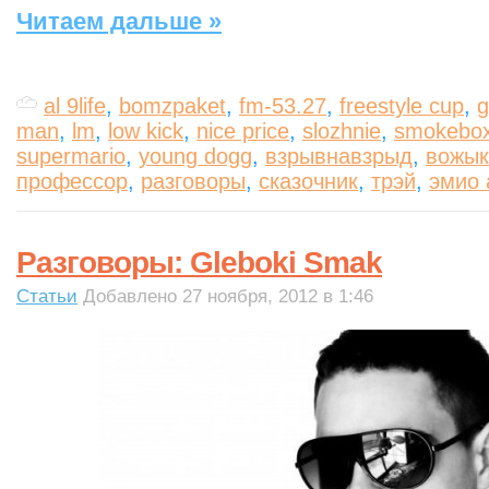
Читаем дальше »
al 9life
,
bomzpaket
,
fm-53.27
,
freestyle cup
,
g
man
,
lm
,
low kick
,
nice price
,
slozhnie
,
smokebo
supermario
,
young dogg
,
взрывнавзрыд
,
вожык
профессор
,
разговоры
,
сказочник
,
трэй
,
эмио
Разговоры: Gleboki Smak
Статьи
Добавлено 27 ноября, 2012 в 1:46